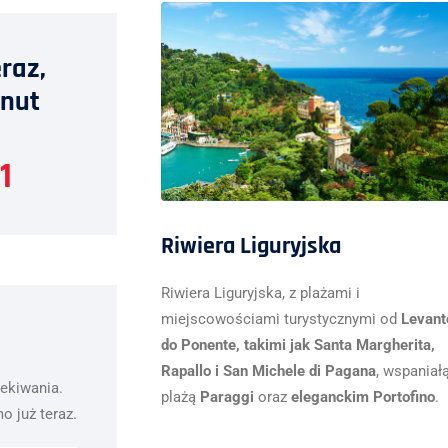
raz,
inut
1
Riwiera Liguryjska
Riwiera Liguryjska, z plażami i
miejscowościami turystycznymi od
Levant
do Ponente, takimi jak Santa Margherita,
Rapallo i San Michele di Pagana
, wspaniał
zekiwania.
plażą
Paraggi
oraz
eleganckim Portofino
.
o już teraz.