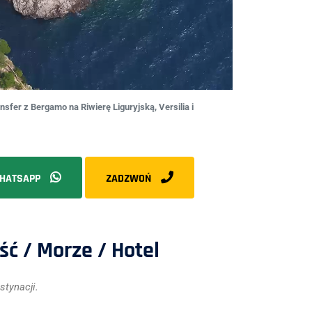
sfer z Bergamo na Riwierę Liguryjską, Versilia i
HATSAPP
ZADZWOŃ
ść / Morze / Hotel
stynacji.