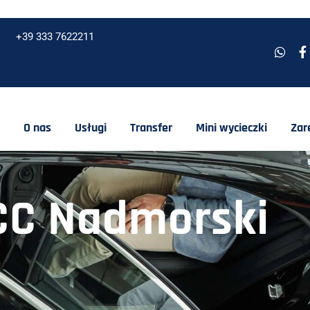
+39 333 7622211
O nas
Usługi
Transfer
Mini wycieczki
Zar
CC Nadmorski