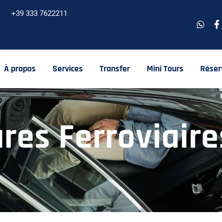
+39 333 7622211
À propos
Services
Transfer
Mini Tours
Réser
res Ferroviaire