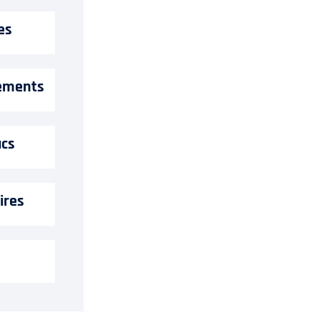
es
nements
acs
ires