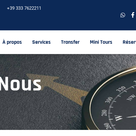
+39 333 7622211
À propos
Services
Transfer
Mini Tours
Réser
-Nous