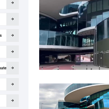
s
nate