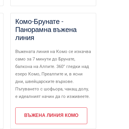
Комо-Брунате -
Панорамна въжена
линия
Въжената линия на Комо се изкачва
само за 7 минути до Брунате,
балкона на Алпите. 360° гледки над
езеро Комо, Преалпите и, в ясни
дни, швейцарските върхове.
Пътуването с шофьора, чакащ долу,
е идеалният начин да го изживеете.
ВЪЖЕНА ЛИНИЯ КОМО