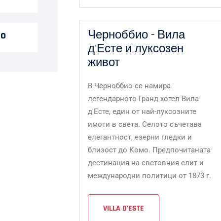
Черноббио - Вила
mo
д'Есте и луксозен
живот
В Черноббио се намира
легендарното Гранд хотел Вила
д'Есте, един от най-луксозните
имоти в света. Селото съчетава
елегантност, езерни гледки и
близост до Комо. Предпочитаната
дестинация на световния елит и
международни политици от 1873 г.
VILLA D'ESTE