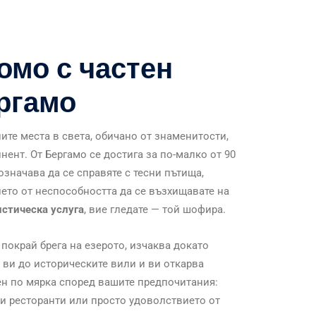
омо с частен
ргамо
ите места в света, обичано от знаменитости,
нент. От Бергамо се достига за по-малко от 90
значава да се справяте с тесни пътища,
то от неспособността да се възхищавате на
стическа услуга
, вие гледате — той шофира.
покрай брега на езерото, изчаква докато
 ви до историческите вили и ви откарва
ен по мярка според вашите предпочитания:
ни ресторанти или просто удоволствието от