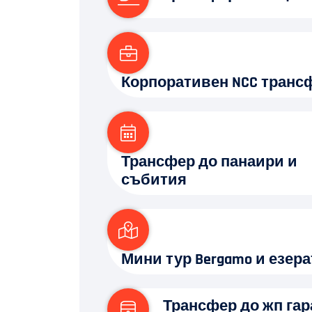
Корпоративен NCC транс
Трансфер до панаири и
събития
Мини тур Bergamo и езера
Трансфер до жп гар