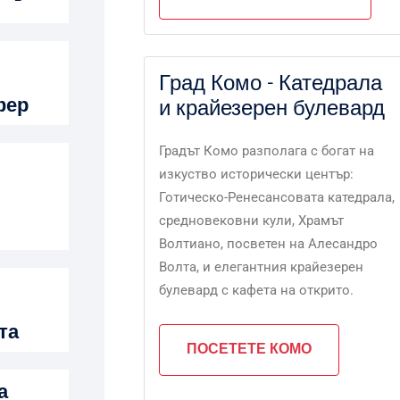
Град Комо - Катедрала
фер
и крайезерен булевард
Градът Комо разполага с богат на
изкуство исторически център:
Готическо-Ренесансовата катедрала,
средновековни кули, Храмът
Волтиано, посветен на Алесандро
Волта, и елегантния крайезерен
булевард с кафета на открито.
та
ПОСЕТЕТЕ КОМО
а