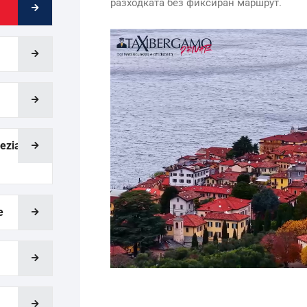
разходката без фиксиран маршрут.
ezia,
e