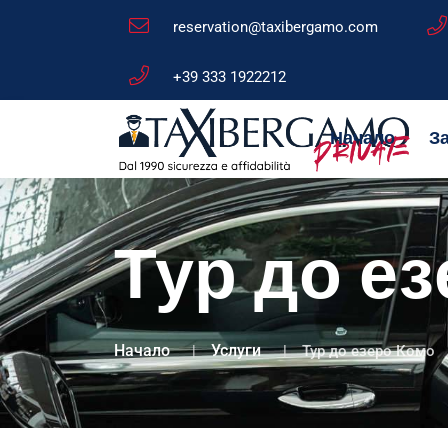
reservation@taxibergamo.com
+39 333 1922212
Начало
За
Тур до е
Начало
Услуги
Тур до езеро Комо