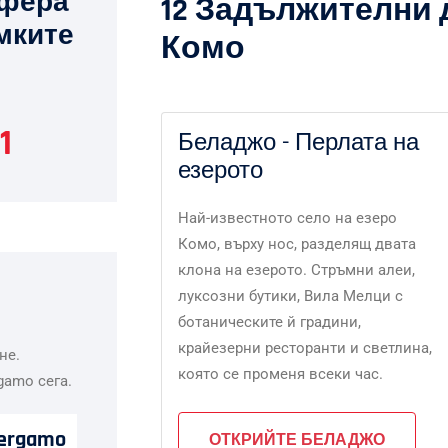
сфера
12 Задължителни 
амките
Комо
1
Беладжо - Перлата на
езерото
Най-известното село на езеро
Комо, върху нос, разделящ двата
клона на езерото. Стръмни алеи,
луксозни бутики, Вила Мелци с
ботаническите й градини,
крайезерни ресторанти и светлина,
не.
която се променя всеки час.
gamo сега.
ergamo
ОТКРИЙТЕ БЕЛАДЖО