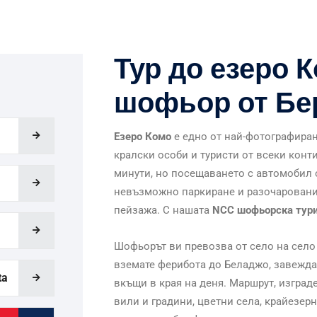
Тур до езеро К
шофьор от Бе
Езеро Комо
е едно от най-фотографиран
кралски особи и туристи от всеки конти
минути, но посещаването с автомобил о
невъзможно паркиране и разочарование
пейзажа. С нашата
NCC шофьорска тури
Шофьорът ви превозва от село на село 
вземате ферибота до Беладжо, завежда
ta
вкъщи в края на деня. Маршрут, изград
вили и градини, цветни села, крайезер