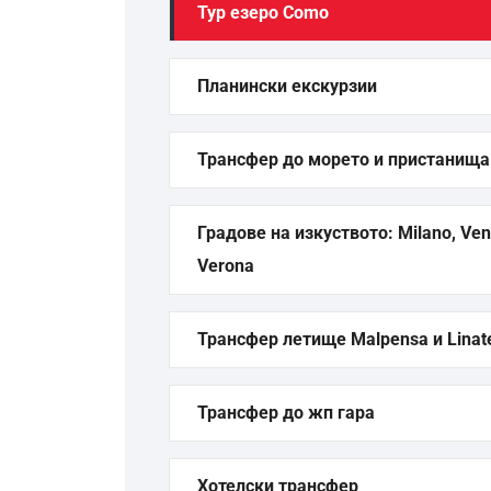
Тур езеро Como
Планински екскурзии
Трансфер до морето и пристанища
Градове на изкуството: Milano, Ven
Verona
Трансфер летище Malpensa и Linat
Трансфер до жп гара
Хотелски трансфер