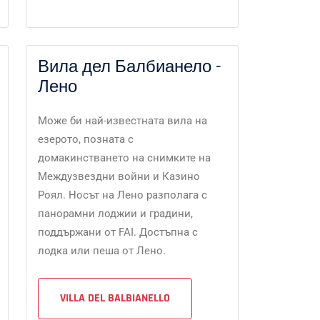
Вила дел Балбианело -
Лено
Може би най-известната вила на
езерото, позната с
домакинстването на снимките на
Междузвездни войни и Казино
Роял. Носът на Лено разполага с
панорамни лоджии и градини,
поддържани от FAI. Достъпна с
лодка или пеша от Лено.
VILLA DEL BALBIANELLO