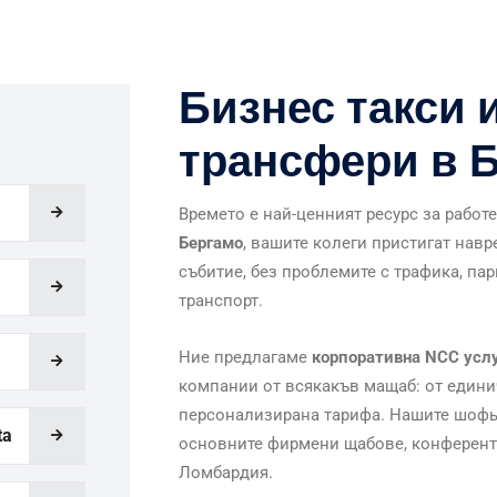
Бизнес такси 
трансфери в 
Времето е най-ценният ресурс за работ
Бергамо
, вашите колеги пристигат нав
събитие, без проблемите с трафика, па
транспорт.
Ние предлагаме
корпоративна NCC усл
компании от всякакъв мащаб: от едини
персонализирана тарифа. Нашите шофьо
ta
основните фирмени щабове, конферент
Ломбардия.