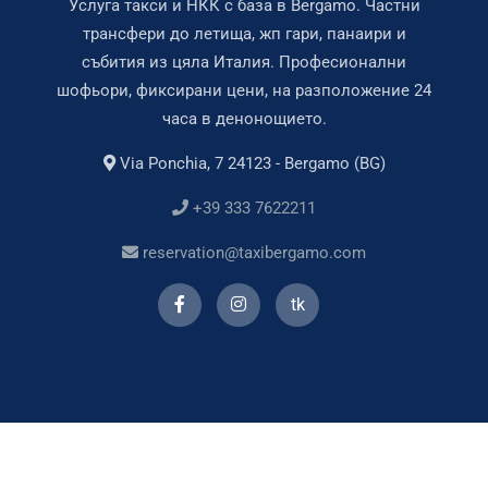
Услуга такси и НКК с база в Bergamo. Частни
трансфери до летища, жп гари, панаири и
събития из цяла Италия. Професионални
шофьори, фиксирани цени, на разположение 24
часа в денонощието.
Via Ponchia, 7 24123 - Bergamo (BG)
+39 333 7622211
reservation@taxibergamo.com
tk
чки права запазени.
Условия з