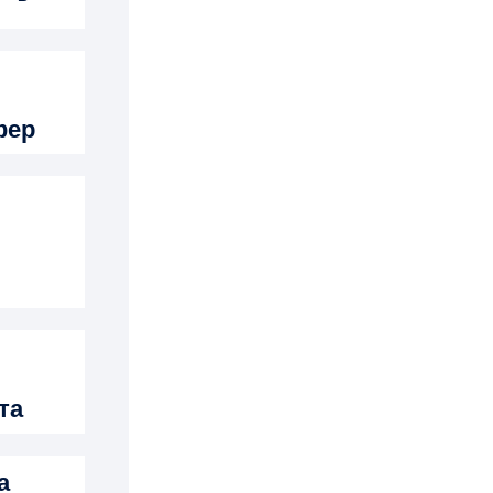
фер
та
а