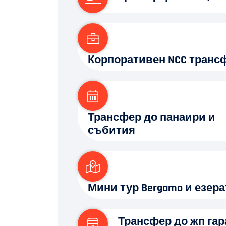
Корпоративен NCC транс
Трансфер до панаири и
събития
Мини тур Bergamo и езера
Трансфер до жп гар