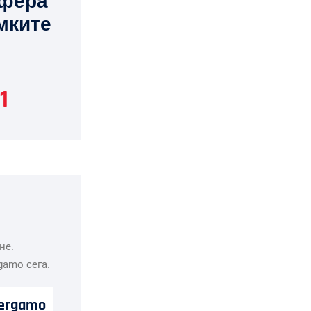
сфера
амките
1
не.
gamo сега.
ergamo