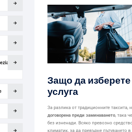
ezia,
Защо да изберете
услуга
e
За разлика от традиционните таксита, 
договорена преди заминаването
, така 
без изненади. Всяко превозно средство 
климатик, за да превърне пътуването в