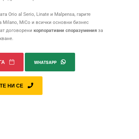
Orio al Serio, Linate и Malpensa, гарите
iera Milano, MiCo и всички основни бизнес
дат договорени
корпоративни споразумения
за
жване.
ГА
WHATSAPP
ТЕ НИ СЕ