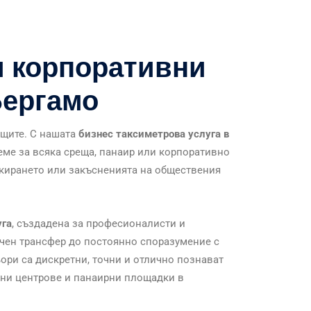
и корпоративни
Бергамо
ещите. С нашата
бизнес таксиметрова услуга в
реме за всяка среща, панаир или корпоративно
ркирането или закъсненията на обществения
уга
, създадена за професионалисти и
чен трансфер до постоянно споразумение с
ри са дискретни, точни и отлично познават
ни центрове и панаирни площадки в