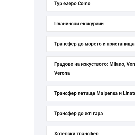
Тур езеро Como
Планински екскурзии
Трансфер до морето и пристанища
Градове на изкуството: Milano, Ven
Verona
Трансфер летище Malpensa и Linat
Трансфер до жп гара
Хотелски трансфер