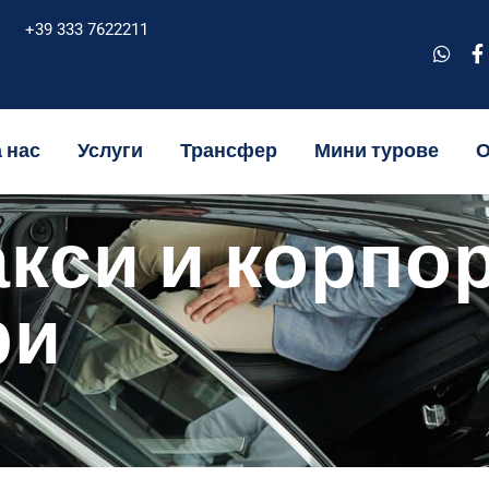
+39 333 7622211
 нас
Услуги
Трансфер
Мини турове
акси и корпо
ри