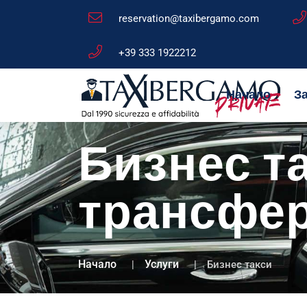
reservation@taxibergamo.com
+39 333 1922212
Начало
За
Бизнес т
трансфе
Начало
Услуги
Бизнес такси