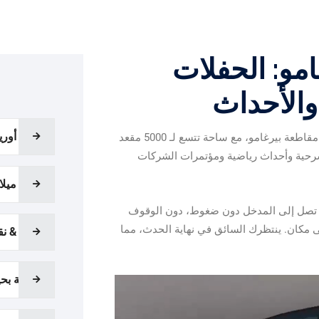
امو: الحفلات
والأحداث
نقل أوري
هو أكبر مركز ترفيهي في مقاطعة بيرغامو، مع ساحة تتسع لـ 5000 مقعد
حية وأحداث رياضية ومؤتمرات الشركات
نقل ميلا
 تصل إلى المدخل دون ضغوط، دون الوقوف
 مكان. ينتظرك السائق في نهاية الحدث، مما
سبا & نق
جولة بحي