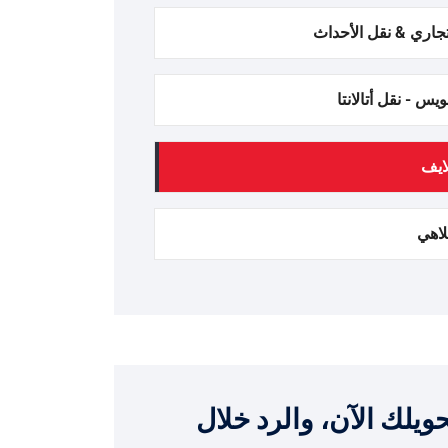
اري & نقل الأحداث
س - نقل أتالانتا
ايف
لاهي
ويلك الآن، والرد خلال