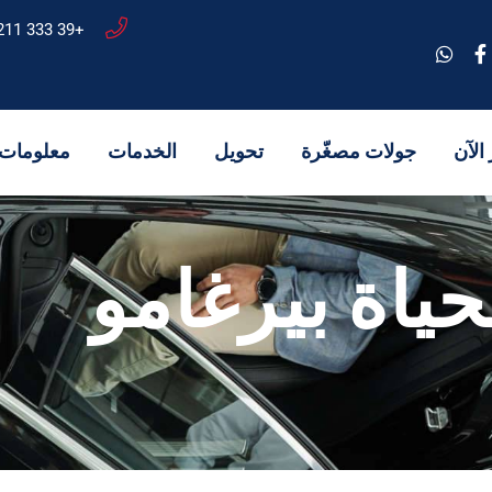
+39 333 7622211
الآن
جولات مصغّرة
تحويل
الخدمات
معلومات 
حياة بيرغامو