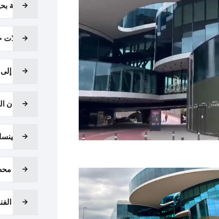
جولة بحي
رحلات ج
نقل إلى 
المدن الف
مالبينسا
نقل محط
نقل الفن