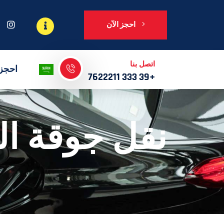
احجز الآن
اتصل بنا
احجز 
+39 333 7622211
نقل جوقة ال