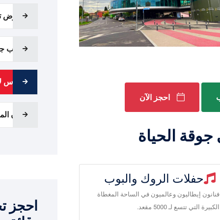
معرض تج
ملعب جوي
كورَس ل
ب
احجز الآن
مدن الم
 جوقة الحياة
حفلات الروك والبوب
فنانون إيطاليون وعالميون في الساحة المغطاة
احجز تح
الكبيرة التي تتسع لـ 5000 مقعد.