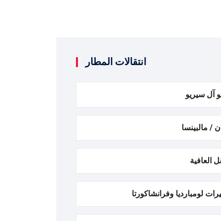
انتقالات المطار
و آل سيريو
ن / مالبينسا
ل العافية
رات لومبارديا وفرانشاكورتا