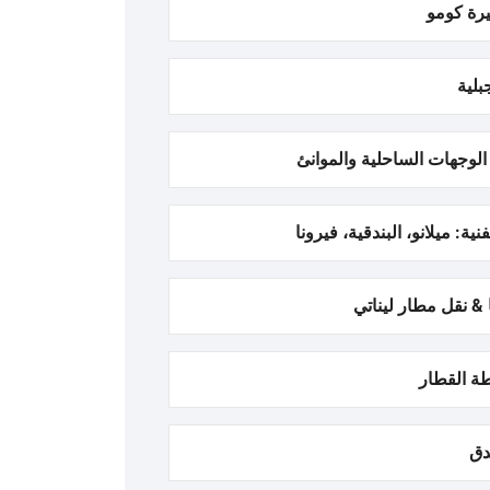
رة كومو
بلية
الوجهات الساحلية والموانئ
نية: ميلانو، البندقية، فيرونا
 & نقل مطار ليناتي
ة القطار
دق