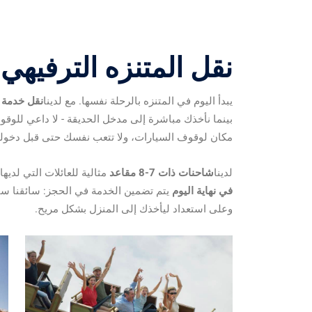
نقل المتنزه الترفيهي
يبدأ اليوم في المتنزه بالرحلة نفسها. مع لدينا
نقل خدمة NCC من بيرغامو
بينما نأخذك مباشرة إلى مدخل الحديقة - لا داعي للوق
مكان لوقوف السيارات، ولا تتعب نفسك حتى قبل دخول
لدينا
شاحنات ذات 7-8 مقاعد
مثالية للعائلات التي لديه
في نهاية اليوم
يتم تضمين الخدمة في الحجز: سائقنا سي
وعلى استعداد ليأخذك إلى المنزل بشكل مريح.