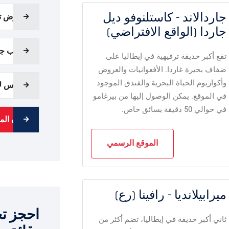
جاردالاند - كاستلنوفو ديل
معرض تج
جاردا (الواقع الافتراضي)
ملعب جوي
تقع أكبر حديقة ترفيهية في إيطاليا على
ضفاف بحيرة غاردا. الأفعوانيات والعروض
وأكواريوم الحياة البحرية والفندق الموجود
كورَس ل
في الموقع. يمكن الوصول إليها من بيرغامو
في حوالي 50 دقيقة بسائق خاص.
مدن الم
الموقع الرسمي
ميرابيلانديا - رافينا (رع)
احجز تح
ثاني أكبر حديقة في إيطاليا، تضم أكثر من