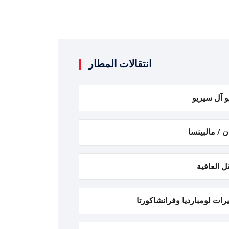
انتقالات المطار
و آل سيريو
ن / مالبينسا
ل العافية
رات لومبارديا وفرانشاكورتا