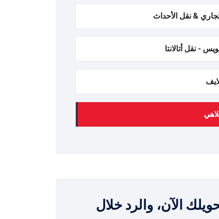
اري & نقل الأحداث
س - نقل أتالانتا
ايف
لاهي
ويلك الآن، والرد خلال