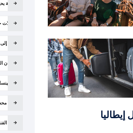
جولة بحي
رحلات ج
نقل إلى 
المدن الف
مالبينسا
نقل محط
نقل الفن