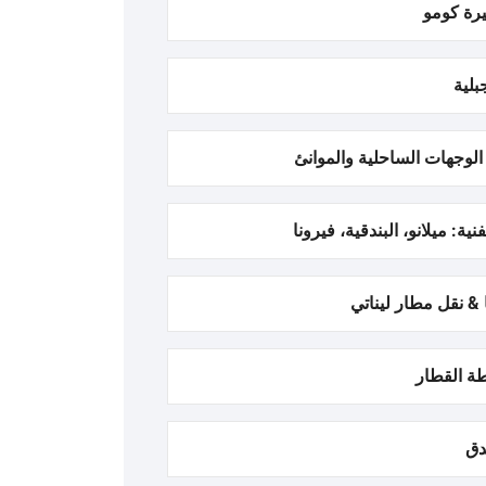
رة كومو
بلية
الوجهات الساحلية والموانئ
نية: ميلانو، البندقية، فيرونا
 & نقل مطار ليناتي
ة القطار
دق