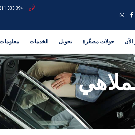
+39 333 7622211
الآن
جولات مصغّرة
تحويل
الخدمات
معلومات 
لملاهي